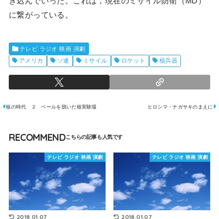
ぎ込んでいった。これは，現在のミサイル防衛（MD）
に繋がっている。
テレビ ラジオ 映画 演劇
アメリカ
ソ連
ミサイル
ロケット
核兵器
核の時代 ２ ベールを脱いだ核実験場
ヒロシマ・ナガサキのまえに
RECOMMEND
テレビ ラジオ 映画 演劇
テレビ ラジオ 映画 演劇
2018.01.07
2018.01.07