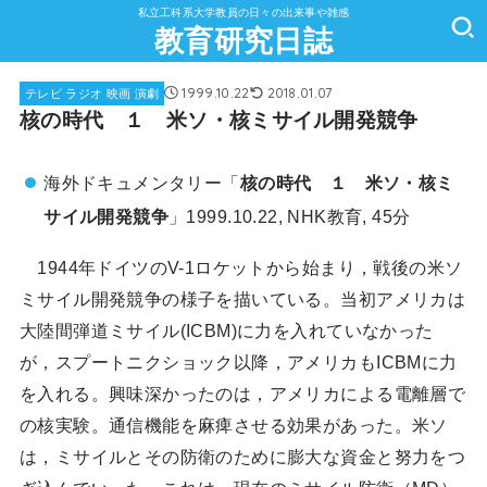
私立工科系大学教員の日々の出来事や雑感
教育研究日誌
1999.10.22
2018.01.07
テレビ ラジオ 映画 演劇
核の時代 １ 米ソ・核ミサイル開発競争
海外ドキュメンタリー「
核の時代 １ 米ソ・核ミ
サイル開発競争
」1999.10.22, NHK教育, 45分
1944年ドイツのV-1ロケットから始まり，戦後の米ソ
ミサイル開発競争の様子を描いている。当初アメリカは
大陸間弾道ミサイル(ICBM)に力を入れていなかった
が，スプートニクショック以降，アメリカもICBMに力
を入れる。興味深かったのは，アメリカによる電離層で
の核実験。通信機能を麻痺させる効果があった。米ソ
は，ミサイルとその防衛のために膨大な資金と努力をつ