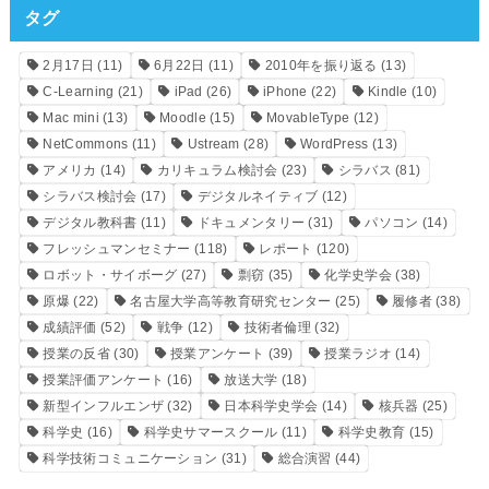
タグ
2月17日
(11)
6月22日
(11)
2010年を振り返る
(13)
C-Learning
(21)
iPad
(26)
iPhone
(22)
Kindle
(10)
Mac mini
(13)
Moodle
(15)
MovableType
(12)
NetCommons
(11)
Ustream
(28)
WordPress
(13)
アメリカ
(14)
カリキュラム検討会
(23)
シラバス
(81)
シラバス検討会
(17)
デジタルネイティブ
(12)
デジタル教科書
(11)
ドキュメンタリー
(31)
パソコン
(14)
フレッシュマンセミナー
(118)
レポート
(120)
ロボット・サイボーグ
(27)
剽窃
(35)
化学史学会
(38)
原爆
(22)
名古屋大学高等教育研究センター
(25)
履修者
(38)
成績評価
(52)
戦争
(12)
技術者倫理
(32)
授業の反省
(30)
授業アンケート
(39)
授業ラジオ
(14)
授業評価アンケート
(16)
放送大学
(18)
新型インフルエンザ
(32)
日本科学史学会
(14)
核兵器
(25)
科学史
(16)
科学史サマースクール
(11)
科学史教育
(15)
科学技術コミュニケーション
(31)
総合演習
(44)